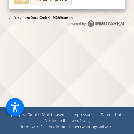
zurück zu
proQura GmbH - Mühlhausen
powered by
proQura GmbH - Mühlhausen
|
Impressum
|
Datenschutz
|
Barrierefreiheitserklärung
|
Immoware24 - Ihre Immobilienverwaltungssoftware